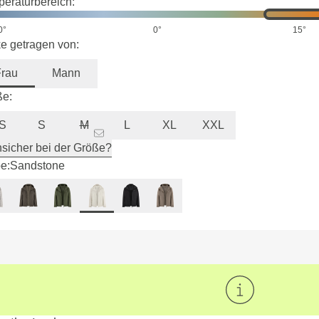
eraturbereich:
0°
0°
15°
e getragen von:
Frau
Mann
ße:
S
S
M
L
XL
XXL
sicher bei der Größe?
e:
Sandstone