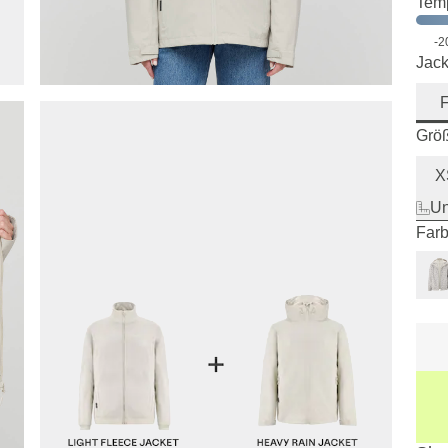
Temp
-2
Jack
Grö
X
Un
Farb