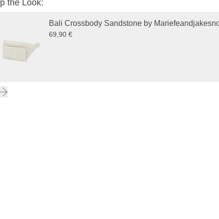
p the Look:
Bali Crossbody Sandstone by Mariefeandjakesn
69,90 €