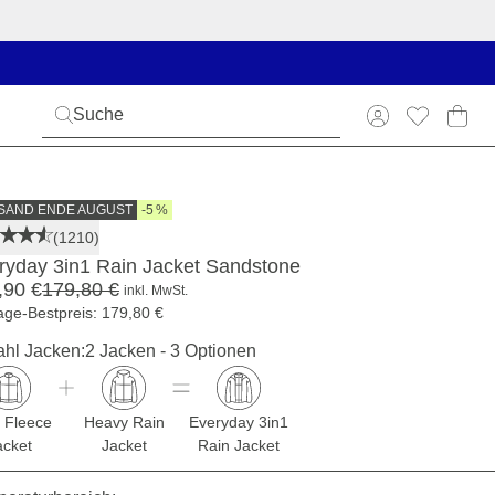
SAND ENDE AUGUST
-5 %
(1210)
ryday 3in1 Rain Jacket Sandstone
,90 €
179,80 €
inkl. MwSt.
age-Bestpreis: 179,80 €
hl Jacken:
2 Jacken - 3 Optionen
t Fleece
Heavy Rain
Everyday 3in1
acket
Jacket
Rain Jacket