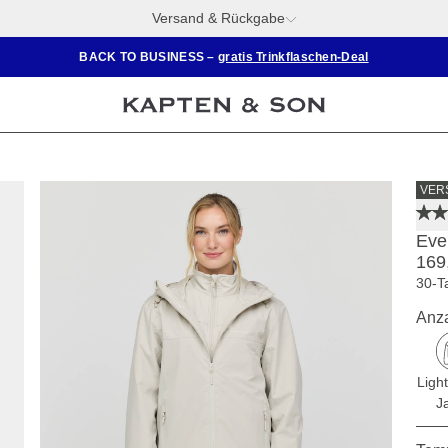
Versand & Rückgabe
BACK TO BUSINESS –
gratis Trinkflaschen-Deal
VER
Eve
169
30-T
Anza
Ligh
J