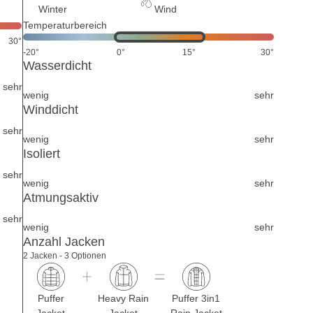
Winter
Wind
Temperaturbereich
30°
-20°
0°
15°
30°
Wasserdicht
sehr
wenig
sehr
Winddicht
sehr
wenig
sehr
Isoliert
sehr
wenig
sehr
Atmungsaktiv
sehr
wenig
sehr
Anzahl Jacken
2 Jacken - 3 Optionen
Puffer
Heavy Rain
Puffer 3in1