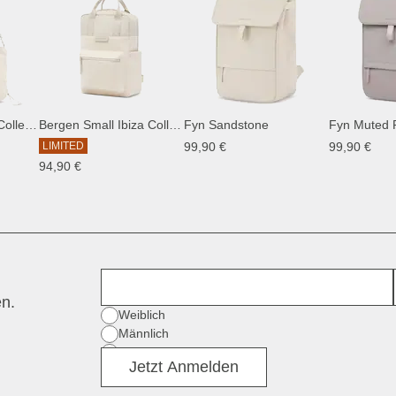
Skara Large Ibiza Collection
Bergen Small Ibiza Collection
Fyn Sandstone
Fyn Muted 
LIMITED
99,90 €
99,90 €
94,90 €
Vorname
en.
Geschlecht
Weiblich
Männlich
Divers
Jetzt Anmelden