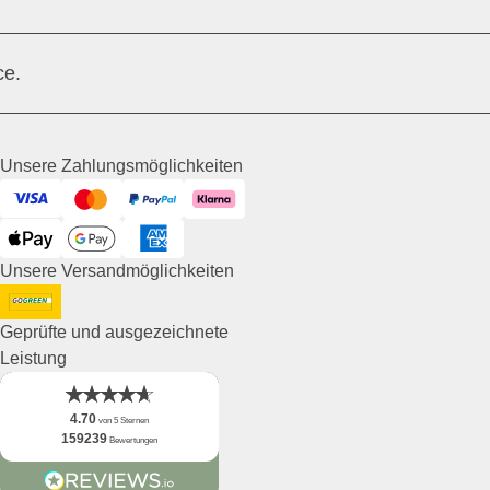
ce.
Unsere Zahlungsmöglichkeiten
Visa
Mastercard
PayPal
Klarna
ApplePay
GooglePay
American Express
Unsere Versandmöglichkeiten
DHL GoGreen
Geprüfte und ausgezeichnete
Leistung
4.70
von 5 Sternen
159239
Bewertungen