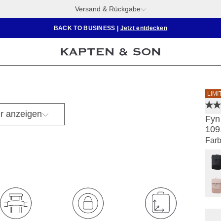
Versand & Rückgabe
BACK TO BUSINESS
|
Jetzt entdecken
Mia ist 1,74 m groß
LIMI
r anzeigen
Fyn 
109
Farb