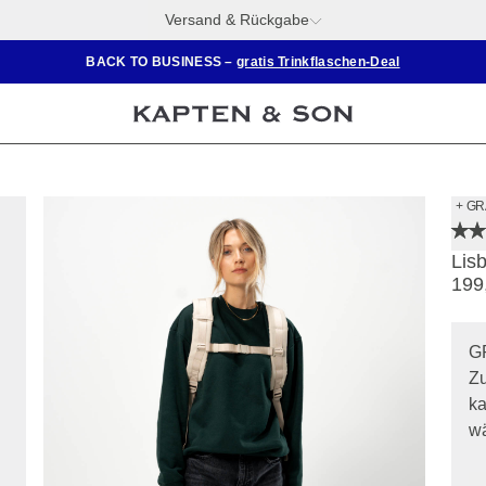
Versand & Rückgabe
BACK TO BUSINESS –
gratis Trinkflaschen-Deal
+ GR
Lis
199
G
Zu
ka
wä