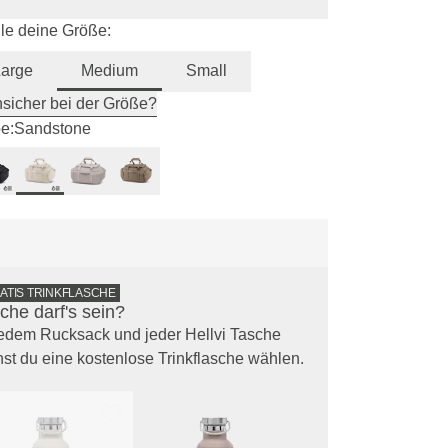
e deine Größe:
Large
Medium
Small
sicher bei der Größe?
e:
Sandstone
RATIS TRINKFLASCHE
che darf's sein?
edem Rucksack und jeder Hellvi Tasche
st du eine kostenlose Trinkflasche wählen.