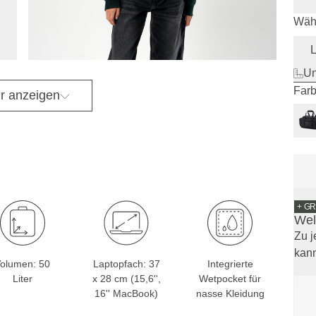
Wähl
Un
Farb
r anzeigen
+ G
Wel
Zu j
kann
olumen: 50
Laptopfach: 37
Integrierte
Liter
x 28 cm (15,6'',
Wetpocket für
16'' MacBook)
nasse Kleidung