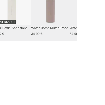
SVERKAUFT
r Bottle Sandstone
Water Bottle Muted Rose
Water Bottle Le
0 €
34,90 €
34,90 €