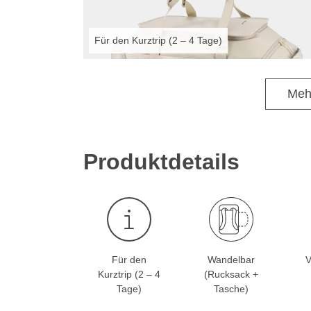
Für den Kurztrip (2 – 4 Tage)
Felix ist 1,85 m groß / Emma ist 1,72 m groß
Meh
Produktdetails
Für den
Wandelbar
V
Kurztrip (2 – 4
(Rucksack +
Tage)
Tasche)