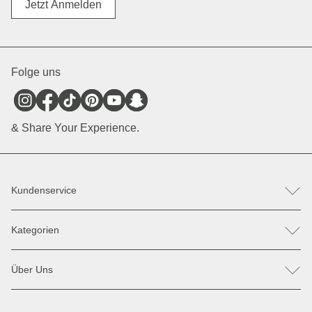
Jetzt Anmelden
Folge uns
& Share Your Experience.
Kundenservice
FAQ
Kategorien
Hilfe & Kontakt
Retoure / Reklamation anmelden
Rucksäcke
Ersatzteile
Über Uns
Taschen
Zahlung & Versand
Sonnenbrillen
Rabatte & Aktionen
Unsere Stores
Jacken
Widerrufsrecht