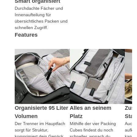
Smart organisiert
Durchdachte Fächer und
Innenaufteilung für
übersichtliches Packen und
schnellen Zugriff.
Features
Organisierte 95 Liter
Alles an seinem
Zusä
Volumen
Platz
Sta
Der Trenner im Hauptfach
Mithilfe der vier Packing
Auch a
sorgt für Struktur,
Cubes findest du noch
aufkl
komprimiert dein Gepäck
schneller, wonach du
kanns