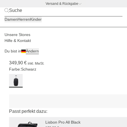
Versand & Rückgabe
Für
BACK TO BUSINESS
|
Jetzt entdecken
längere
Damen
Herren
Kinder
Reisen
(14
Tage+)
Unsere Stores
Herren
Reisegepäck
Reisekoffer
Hilfe & Kontakt
(1)
Du bist in
Ändern
Lisbon Soft Trolley All Black
349,90 €
inkl. MwSt.
Farbe:
Schwarz
Passt perfekt dazu:
Lisbon Pro All Black