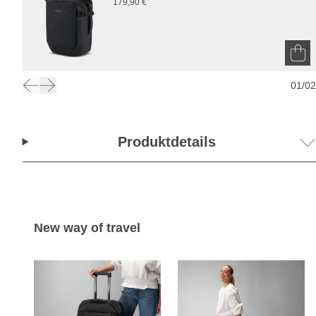
179,90 €
01
/
02
Produktdetails
New way of travel