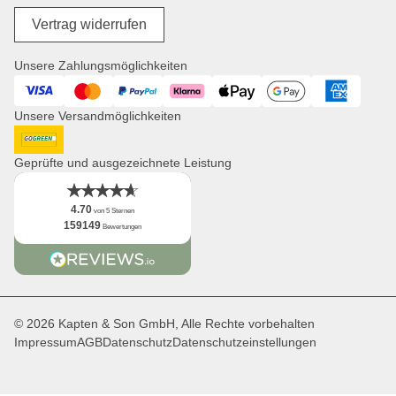
Store Locator
Reisegepäck
Digitale Barrierefreiheit
Unsere Mission
Vertrag widerrufen
Wickelprodukte
Jobs
Einkaufskörbe
Presse
Unsere Zahlungsmöglichkeiten
Uhren
Corporate Branding
Visa
Mastercard
PayPal
Klarna
ApplePay
GooglePay
American Expres
Kooperationsanfragen
Unsere Versandmöglichkeiten
Distribution & B2B
Newsletter
DHL GoGreen
App
Geprüfte und ausgezeichnete Leistung
Fakten
4.70
von 5 Sternen
159149
Bewertungen
© 2026 Kapten & Son GmbH, Alle Rechte vorbehalten
Impressum
AGB
Datenschutz
Datenschutzeinstellungen