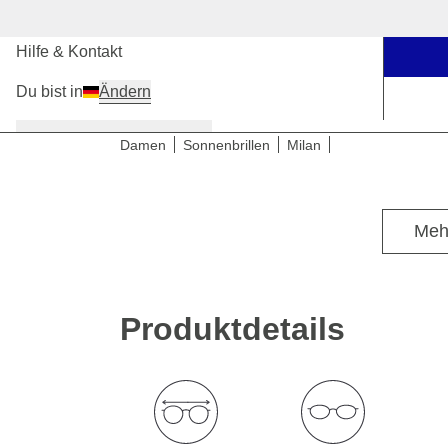
Unsere Stores
Hilfe & Kontakt
Du bist in
Ändern
Damen
Herren
Kinder
Damen
Sonnenbrillen
Milan
Für mittlere bis breite Kopfgrößen
Meh
Produktdetails