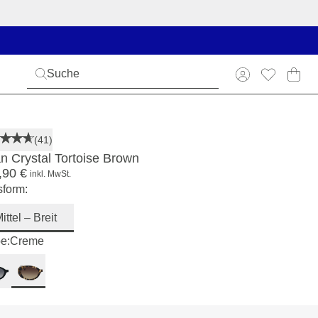
(41)
an Crystal Tortoise Brown
,90 €
inkl. MwSt.
form:
ittel – Breit
e:
Creme