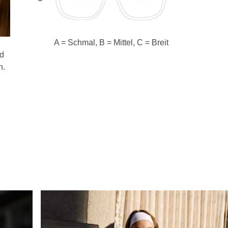
A = Schmal, B = Mittel, C = Breit
nd
n.