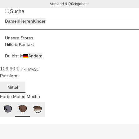
Versand & Rückgabe
BACK TO BUSINESS –
gratis Trinkflaschen-Deal
Damen
Herren
Kinder
Für mittlere
Kopfgrößen
Unsere Stores
Damen
Sonnenbrillen
Prague
Hilfe & Kontakt
(147)
Du bist in
Ändern
Prague Amber Tortoise Brown
109,90 €
inkl. MwSt.
Passform:
Mittel
Farbe:
Muted Mocha