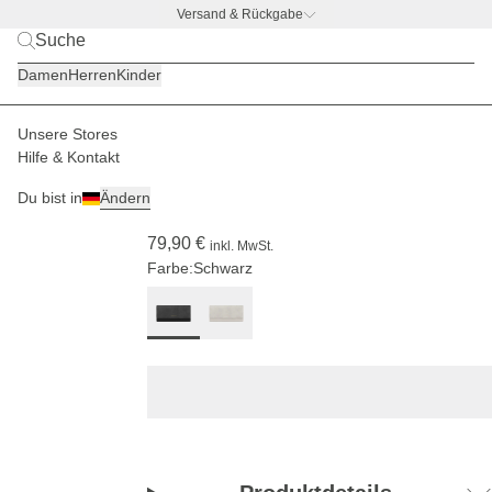
Versand & Rückgabe
BACK TO BUSINESS –
gratis Trinkflaschen-Deal
Damen
Herren
Kinder
Unsere Stores
Damen
Accessoires
Portemonnaies
Hilfe & Kontakt
(182)
Du bist in
Ändern
Triomphe All Black
79,90 €
inkl. MwSt.
Farbe:
Schwarz