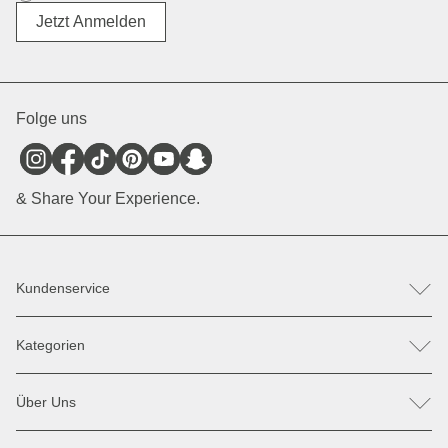
Divers
Jetzt Anmelden
Folge uns
& Share Your Experience.
Kundenservice
FAQ
Kategorien
Hilfe & Kontakt
Retoure / Reklamation anmelden
Rucksäcke
Ersatzteile
Über Uns
Taschen
Zahlung & Versand
Sonnenbrillen
Rabatte & Aktionen
Unsere Stores