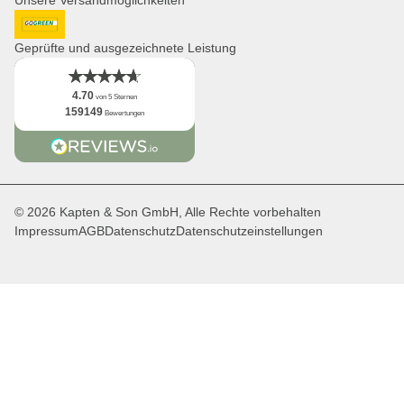
Distribution & B2B
Newsletter
DHL GoGreen
App
Geprüfte und ausgezeichnete Leistung
Fakten
4.70
von 5 Sternen
159149
Bewertungen
© 2026 Kapten & Son GmbH, Alle Rechte vorbehalten
Impressum
AGB
Datenschutz
Datenschutzeinstellungen