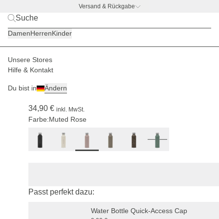
Versand & Rückgabe
BACK TO BUSINESS
|
Jetzt entdecken
Damen
Herren
Kinder
Unsere Stores
Damen
Accessoires
Waterbottles
Hilfe & Kontakt
(128)
Du bist in
Ändern
Water Bottle Muted Rose
34,90 €
inkl. MwSt.
Farbe:
Muted Rose
Passt perfekt dazu:
Water Bottle Quick-Access Cap