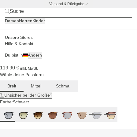
Versand & Rückgabe
BACK TO BUSINESS
|
Jetzt entdecken
Damen
Herren
Kinder
Für breite
Kopfgrößen
Unsere Stores
Herren
Sonnenbrillen
Zurich
Hilfe & Kontakt
(781)
Du bist in
Ändern
Zurich Oversize All Black
119,90 €
inkl. MwSt.
Wähle deine Passform:
Breit
Mittel
Schmal
Unsicher bei der Größe?
Farbe:
Schwarz