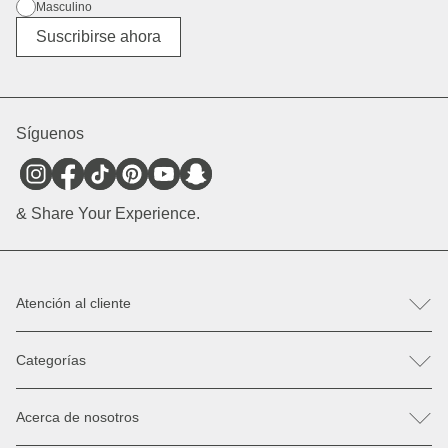
Masculino
Diverso
Suscribirse ahora
Síguenos
& Share Your Experience.
Atención al cliente
FAQ
Categorías
Ayuda & Contacto
Registro de devolución / reclamación
Mochilas
Recambios
Acerca de nosotros
Bolsos
Pago y envío
Gafas del sol