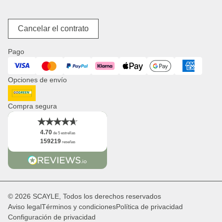
Descuentos & Promociones
Nuestras tiendas
Chaquetas
Derecho de revocación
Localizador de tiendas
Equipaje
Accesibilidad digital
Acerca de nosotros
Cancelar el contrato
Productos de pañal
Jobs
Cestas de la compra
Prensa
Pago
Relojes
Corporate Branding
Visa
Mastercard
PayPal
Klarna
ApplePay
GooglePay
American Expres
Distribución & B2B
Opciones de envío
Newsletter
Logo
DHL GoGreen
Hechos
Compra segura
4.70
de 5 estrellas
159219
reseñas
© 2026 SCAYLE, Todos los derechos reservados
Aviso legal
Términos y condiciones
Política de privacidad
Configuración de privacidad