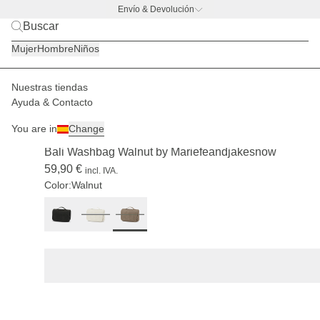
Envío & Devolución
BACK TO BUSINESS
|
Scopri ora
Mujer
Hombre
Niños
Nuestras tiendas
Hombre
Accesorios
Neceser
Ayuda & Contacto
AGOTADO
You are in
Change
(190)
Bali Washbag Walnut by Mariefeandjakesnow
59,90 €
incl. IVA.
Color:
Walnut