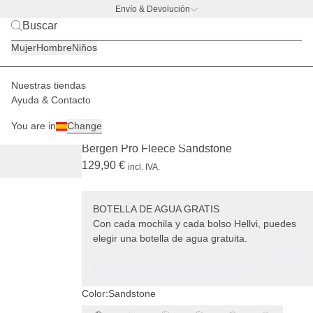
Envío & Devolución
BACK TO BUSINESS –
la promo de botella
Mujer
Hombre
Niños
Nuestras tiendas
Mujer
Mochilas
Bergen
Ayuda & Contacto
PRO
AGOTADO
+ BOTELLA DE AGUA GRATIS
You are in
Change
(5289)
Bergen Pro Fleece Sandstone
129,90 €
incl. IVA.
BOTELLA DE AGUA GRATIS
Con cada mochila y cada bolso Hellvi, puedes
elegir una botella de agua gratuita.
Color:
Sandstone