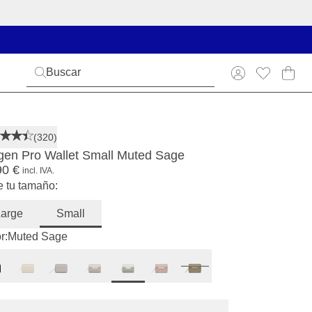
(320)
gen Pro Wallet Small Muted Sage
90 €
incl. IVA.
e tu tamaño:
Large
Small
r:
Muted Sage