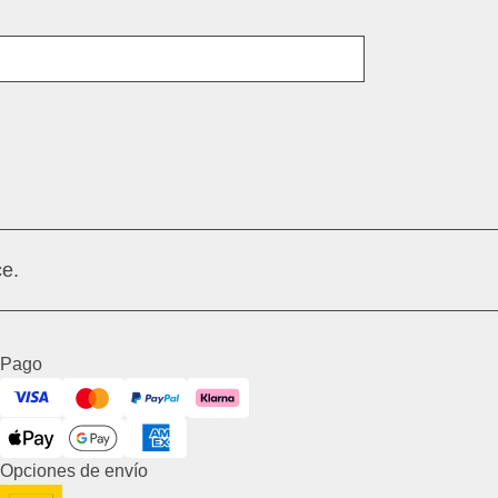
Dirección de correo electrónico
e.
Pago
Visa
Mastercard
PayPal
Klarna
ApplePay
GooglePay
American Express
Opciones de envío