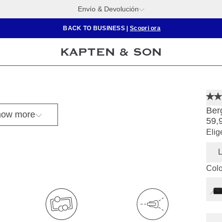
Envío & Devolución
BACK TO BUSINESS
|
Scopri ora
Ber
ow more
59,
Elig
Colo