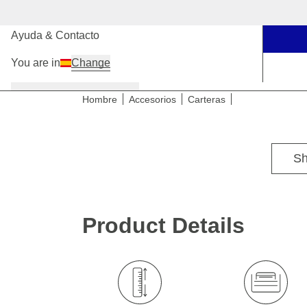
Nuestras tiendas
Ayuda & Contacto
You are in
Change
Mujer
Hombre
Niños
Hombre
Accesorios
Carteras
Sh
Product Details