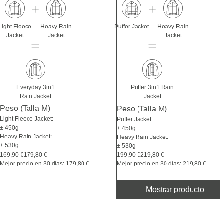
Light Fleece
Heavy Rain
Puffer Jacket
Heavy Rain
Jacket
Jacket
Jacket
Everyday 3in1
Puffer 3in1 Rain
Rain Jacket
Jacket
Peso (Talla M)
Peso (Talla M)
Light Fleece Jacket:
Puffer Jacket:
± 450g
± 450g
Heavy Rain Jacket:
Heavy Rain Jacket:
± 530g
± 530g
199,90 €
219,80 €
169,90 €
179,80 €
Mejor precio en 30 días: 219,80 €
Mejor precio en 30 días: 179,80 €
Mostrar producto