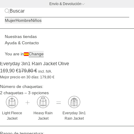
Envío & Devolución
BACK TO BUSINESS –
la promo de botella
Mujer
Hombre
Niños
Nuestras tiendas
Hombre
Chaquetas
Sets de chaquetas 3en1
Ayuda & Contacto
-5 %
You are in
Change
(1208)
Everyday 3in1 Rain Jacket Olive
169,90 €
179,80 €
incl. IVA.
Mejor precio en 30 días: 179,80 €
Número de chaquetas:
2 chaquetas – 3 opciones
Light Fleece
Heavy Rain
Everyday 3in1
Jacket
Jacket
Rain Jacket
Rango de temperatura: