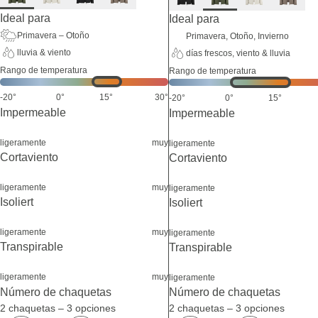
Ideal para
Ideal para
Primavera – Otoño
Primavera, Otoño, Invierno
lluvia & viento
días frescos, viento & lluvia
Rango de temperatura
Rango de temperatura
-20°
0°
15°
30°
-20°
0°
15°
Impermeable
Impermeable
ligeramente
muy
ligeramente
Cortaviento
Cortaviento
ligeramente
muy
ligeramente
Isoliert
Isoliert
ligeramente
muy
ligeramente
Transpirable
Transpirable
ligeramente
muy
ligeramente
Número de chaquetas
Número de chaquetas
2 chaquetas – 3 opciones
2 chaquetas – 3 opciones