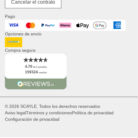
Acerca de nosotros
Cancelar el contrato
Productos de pañal
Jobs
Cestas de la compra
Prensa
Pago
Relojes
Corporate Branding
Visa
Mastercard
PayPal
Klarna
ApplePay
GooglePay
American Expres
Distribución & B2B
Opciones de envío
Newsletter
Logo
DHL GoGreen
Hechos
Compra segura
4.70
de 5 estrellas
159324
reseñas
© 2026 SCAYLE, Todos los derechos reservados
Aviso legal
Términos y condiciones
Política de privacidad
Configuración de privacidad