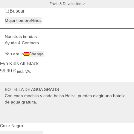
Envío & Devolución
BACK TO BUSINESS –
la promo de botella
Mujer
Hombre
Niños
Nuestras tiendas
Niños
Mochilas
Fyn Kids
Ayuda & Contacto
+ BOTELLA DE AGUA GRATIS
You are in
Change
(57)
Fyn Kids All Black
59,90 €
incl. IVA.
BOTELLA DE AGUA GRATIS
Con cada mochila y cada bolso Hellvi, puedes elegir una botella
de agua gratuita.
Color:
Negro