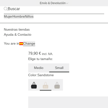
Envío & Devolución
BACK TO BUSINESS
|
Scopri ora
Mujer
Hombre
Niños
Paulina mide
1,74 m
Nuestras tiendas
Mujer
Bolsos
Hellvi
Ayuda & Contacto
(266)
You are in
Change
Hellvi Cloud Small Sandstone
79,90 €
incl. IVA.
Elige tu tamaño:
Medio
Small
Color:
Sandstone