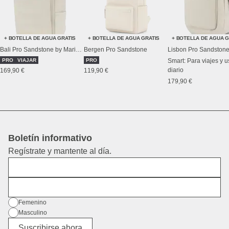
+ BOTELLA DE AGUA GRATIS
+ BOTELLA DE AGUA GRATIS
+ BOTELLA DE AGUA G
Bali Pro Sandstone by Mariefeandjakesnow
Bergen Pro Sandstone
Lisbon Pro Sandston
PRO
VIAJAR
PRO
Smart: Para viajes y 
diario
169,90 €
119,90 €
179,90 €
Boletín informativo
Regístrate y mantente al día.
Nombre
Dirección de correo electrónico
Género
Femenino
Masculino
Diverso
Suscribirse ahora