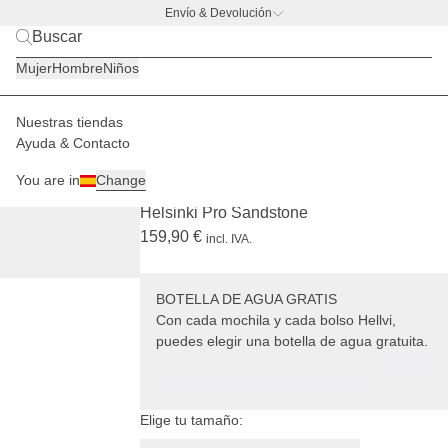
Envío & Devolución
BACK TO BUSINESS –
la promo de botella
Mujer
Hombre
Niños
Max mide 1,90 m /
Sophia mide 1,76
m
Nuestras tiendas
Mujer
Mochilas
Helsinki
Ayuda & Contacto
PRO
+ BOTELLA DE AGUA GRATIS
You are in
Change
(1507)
Helsinki Pro Sandstone
159,90 €
incl. IVA.
BOTELLA DE AGUA GRATIS
Con cada mochila y cada bolso Hellvi,
puedes elegir una botella de agua gratuita.
Elige tu tamaño: