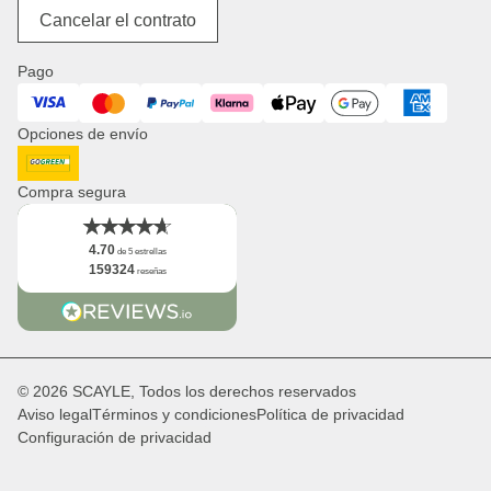
Equipaje
Accesibilidad digital
Acerca de nosotros
Cancelar el contrato
Productos de pañal
Jobs
Cestas de la compra
Prensa
Pago
Relojes
Corporate Branding
Visa
Mastercard
PayPal
Klarna
ApplePay
GooglePay
American Expres
Distribución & B2B
Opciones de envío
Newsletter
Logo
DHL GoGreen
Hechos
Compra segura
4.70
de 5 estrellas
159324
reseñas
© 2026 SCAYLE, Todos los derechos reservados
Aviso legal
Términos y condiciones
Política de privacidad
Configuración de privacidad