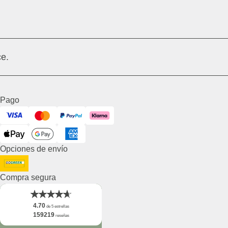
e.
Pago
Visa
Mastercard
PayPal
Klarna
ApplePay
GooglePay
American Express
Opciones de envío
DHL GoGreen
Compra segura
4.70
de 5 estrellas
159219
reseñas