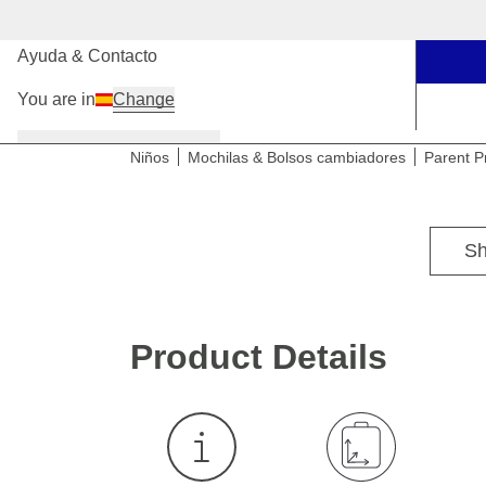
Nuestras tiendas
Ayuda & Contacto
You are in
Change
Mujer
Hombre
Niños
Niños
Mochilas & Bolsos cambiadores
Parent P
Sh
Product Details