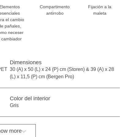
Elementos
Compartimento
Fijación a la
esenciales
antirrobo
maleta
ra el cambio
de pañales,
omo neceser
y cambiador
Dimensiones
PET
30 (A) x 50 (L) x 24 (P) cm (Storen) & 39 (A) x 28
(L) x 11,5 (P) cm (Bergen Pro)
Color del interior
Gris
ow more