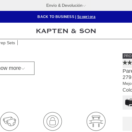
Envío & Devolución
BACK TO BUSINESS
|
Scopri ora
rep Sets
PRO
ow more
Par
279
Mejo
Colo