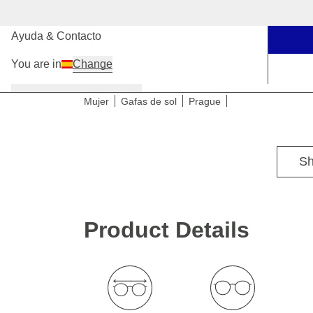
Nuestras tiendas
Ayuda & Contacto
You are in
Change
Mujer
Hombre
Niños
Mujer
Gafas de sol
Prague
Para tallas de cabeza medianas
Sh
Product Details