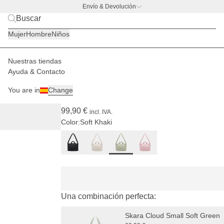
Envío & Devolución
BACK TO BUSINESS –
la promo de botella
Mujer
Hombre
Niños
Nuestras tiendas
Mujer
Bolsos
Skara Cloud
Ayuda & Contacto
(15)
You are in
Change
Skara Cloud Pro Soft Khaki
99,90 €
incl. IVA.
Color:
Soft Khaki
Una combinación perfecta:
Skara Cloud Small Soft Green