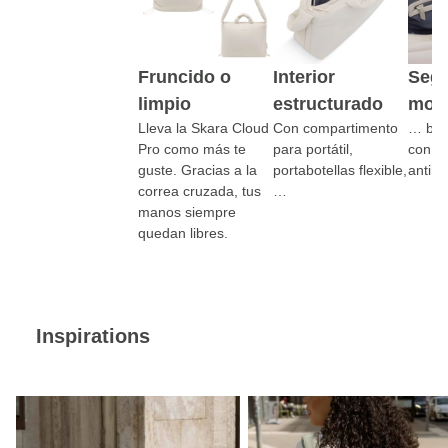
Fruncido o
Interior
Segu
limpio
estructurado
mov
Lleva la Skara Cloud
Con compartimento
… bols
Pro como más te
para portátil,
con cr
guste. Gracias a la
portabotellas flexible,
antirr
correa cruzada, tus
…
manos siempre
quedan libres.
Inspirations