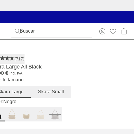
(717)
ra Large All Black
90 €
incl. IVA.
e tu tamaño:
kara Large
Skara Small
r:
Negro