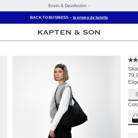
Envío & Devolución
BACK TO BUSINESS –
la promo de botella
Ska
79,
Elig
S
Colo