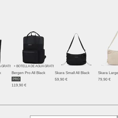
A GRATIS
+ BOTELLA DE AGUA GRATIS
k
Bergen Pro All Black
Skara Small All Black
Skara Larg
PRO
59,90 €
79,90 €
119,90 €