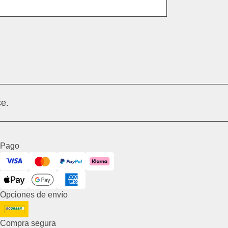
Dirección de correo electrónico
e.
Pago
Visa
Mastercard
PayPal
Klarna
ApplePay
GooglePay
American Express
Opciones de envío
DHL GoGreen
Compra segura