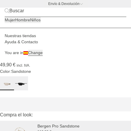
Envío & Devolución
BACK TO BUSINESS –
la promo de botella
Mujer
Hombre
Niños
Nuestras tiendas
Mujer
Bolsos
Sveg
Ayuda & Contacto
(464)
You are in
Change
Sveg Sandstone
49,90 €
incl. IVA.
Color:
Sandstone
Compra el look:
Bergen Pro Sandstone