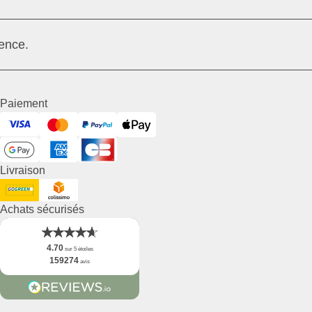
ence.
Paiement
Visa
Mastercard
PayPal
ApplePay
GooglePay
American Express
Cart Bancaire
Livraison
DHL GoGreen
Collisimo
Achats sécurisés
4.70
sur 5 étoiles
159274
avis