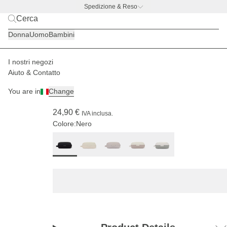
Spedizione & Reso
BACK TO BUSINESS
|
Scopri ora
Donna
Uomo
Bambini
I nostri negozi
Uomo
Accessori
Nécessaire
Aiuto & Contatto
(232)
You are in
Change
Bergen Accessory Case All Black
24,90 €
IVA inclusa.
Colore:
Nero