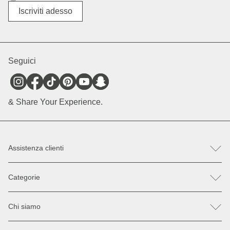
Altro
Iscriviti adesso
Seguici
& Share Your Experience.
Assistenza clienti
FAQ
Categorie
Aiuto e contatto
Registra un reso / reclamo
Zaini
Parti di ricambio
Chi siamo
Borse
Pagamento & Spedizione
Occhiali da sole
Sconti & Promozioni
I nostri negozi