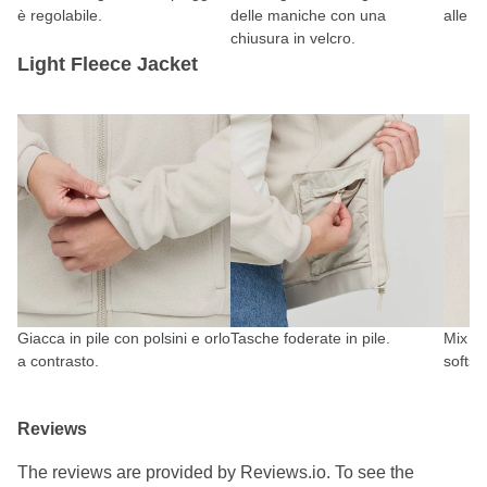
è regolabile.
delle maniche con una
alle c
chiusura in velcro.
Light Fleece Jacket
Giacca in pile con polsini e orlo
Tasche foderate in pile.
Mix di 
a contrasto.
softshe
Reviews
The reviews are provided by Reviews.io. To see the