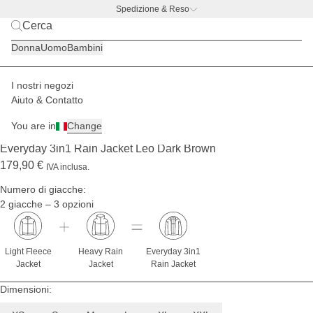
Luisa è
Spedizione & Reso
alta
1,75 m
BACK TO BUSINESS –
l'offerta con borraccia gratis
e
Donna
Uomo
Bambini
indossa
la taglia
S
I nostri negozi
Donna
Giacche
Aiuto & Contatto
SPEDIZIONE FINE AGOSTO
You are in
Change
(1209)
Everyday 3in1 Rain Jacket Leo Dark Brown
179,90 €
IVA inclusa.
Numero di giacche:
2 giacche – 3 opzioni
Light Fleece
Heavy Rain
Everyday 3in1
Jacket
Jacket
Rain Jacket
Dimensioni: