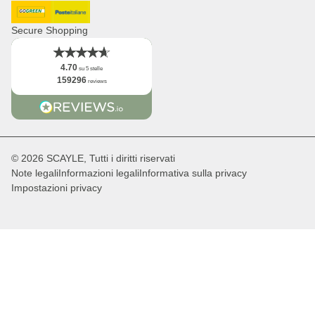
Logo
DHL GoGreen
Post Italiane
Fatti
Secure Shopping
4.70
su 5 stelle
159296
reviews
© 2026 SCAYLE, Tutti i diritti riservati
Note legali
Informazioni legali
Informativa sulla privacy
Impostazioni privacy