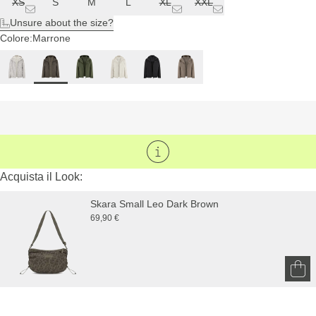
XS
S
M
L
XL
XXL
Unsure about the size?
Colore:
Marrone
Acquista il Look:
Skara Small Leo Dark Brown
69,90 €