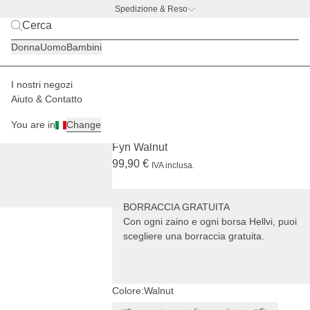
Spedizione & Reso
BACK TO BUSINESS –
l'offerta con borraccia gratis
Donna
Uomo
Bambini
I nostri negozi
Donna
Zaini
Fyn
Aiuto & Contatto
SOLD OUT
+ BORRACCIA GRATUITA
You are in
Change
(4886)
Fyn Walnut
99,90 €
IVA inclusa.
BORRACCIA GRATUITA
Con ogni zaino e ogni borsa Hellvi, puoi
scegliere una borraccia gratuita.
Colore:
Walnut