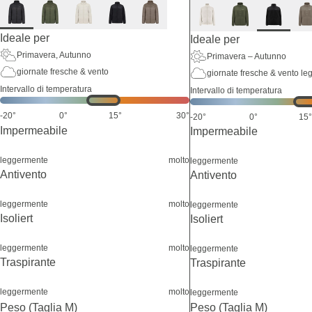
Ideale per
Ideale per
Primavera, Autunno
Primavera – Autunno
giornate fresche & vento
giornate fresche & vento le
Intervallo di temperatura
Intervallo di temperatura
-20°
0°
15°
30°
-20°
0°
15°
Impermeabile
Impermeabile
leggermente
molto
leggermente
Antivento
Antivento
leggermente
molto
leggermente
Isoliert
Isoliert
leggermente
molto
leggermente
Traspirante
Traspirante
leggermente
molto
leggermente
Peso (Taglia M)
Peso (Taglia M)