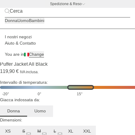
Spedizione & Reso
BACK TO BUSINESS –
l'offerta con borraccia gratis
Donna
Uomo
Bambini
I nostri negozi
Donna
Giacche
Aiuto & Contatto
SPEDIZIONE FINE AGOSTO
You are in
Change
(1)
Puffer Jacket All Black
119,90 €
IVA inclusa.
Intervallo di temperatura:
-20°
0°
15°
Giacca indossata da:
Donna
Uomo
Dimensioni:
XS
S
M
L
XL
XXL