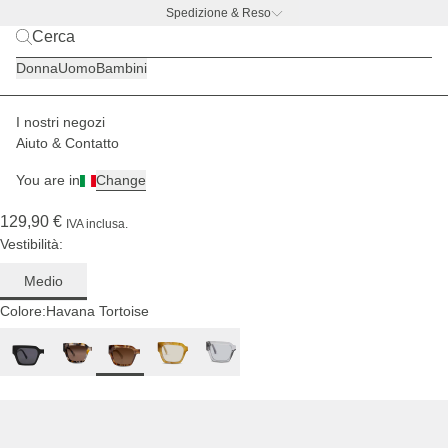
Spedizione & Reso
Per
BACK TO BUSINESS
|
Scopri ora
taglie
Donna
Uomo
Bambini
di
testa
medie
I nostri negozi
Donna
Occhiali da sole
Seville
Aiuto & Contatto
(177)
You are in
Change
Seville Havana Tortoise Brown
129,90 €
IVA inclusa.
Vestibilità:
Medio
Colore:
Havana Tortoise