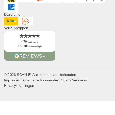
Distributie & B2B
Newsletter
American Express
Logo
Bezorging
Feiten
DHL GoGreen
Post NL
Veilig Shoppen
4.70
van 5 sterren
159186
Beoordelingen
© 2026 SCAYLE, Alle rechten voorbehouden
Impressum
Algemene Voorwarden
Privacy Verklaring
Privacyinstellingen