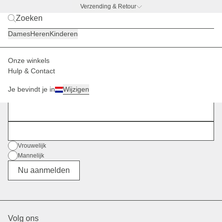
Verzending & Retour
BACK TO WORK
|
Ontdek nu
Dames
Heren
Kinderen
Onze winkels
Hulp & Contact
Nieuwsbrief
Je bevindt je in
Wijzigen
Meld je aan en blijf op de hoogte.
Voornaam
E-mail
Geslacht
Vrouwelijk
Mannelijk
Divers
Nu aanmelden
Volg ons