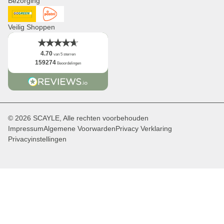
Bezorging
Feiten
DHL GoGreen
Post NL
Veilig Shoppen
4.70
van 5 sterren
159274
Beoordelingen
© 2026 SCAYLE, Alle rechten voorbehouden
Impressum
Algemene Voorwarden
Privacy Verklaring
Privacyinstellingen