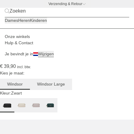
Verzending & Retour
BACK TO WORK –
gratis drinkfles-deal
Dames
Heren
Kinderen
Onze winkels
Heren
Accessoires
Toilettassen
Hulp & Contact
(1802)
Je bevindt je in
Wijzigen
Windsor All Black
€ 39,90
incl. btw.
Kies je maat:
Windsor
Windsor Large
Kleur:
Zwart