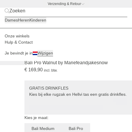
Verzending & Retour
BACK TO WORK –
gratis drinkfles-deal
Dames
Heren
Kinderen
Onze winkels
Heren
Rugzakken
Bali
Hulp & Contact
PRO
REIZEN
+ GRATIS DRINKFLES
Je bevindt je in
Wijzigen
(2105)
Bali Pro Walnut by Mariefeandjakesnow
€ 169,90
incl. btw.
GRATIS DRINKFLES
Kies bij elke rugzak en Hellvi tas een gratis drinkfles.
Kies je maat:
Bali Medium
Bali Pro