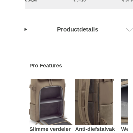
€ 34,90
€ 34,90
€ 34,9
Productdetails
Pro Features
Slimme verdeler
Anti-diefstalvak
Wet