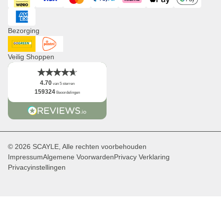
Visa
iDeal
Mastercard
PayPal
Klarna
ApplePay
GooglePay
Distributie & B2B
Newsletter
American Express
Logo
Bezorging
Feiten
DHL GoGreen
Post NL
Veilig Shoppen
4.70
van 5 sterren
159324
Beoordelingen
© 2026 SCAYLE, Alle rechten voorbehouden
Impressum
Algemene Voorwarden
Privacy Verklaring
Privacyinstellingen