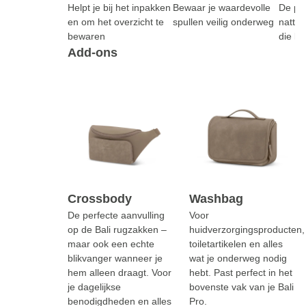
Helpt je bij het inpakken
Bewaar je waardevolle
De per
en om het overzicht te
spullen veilig onderweg
natte 
bewaren
die k
Add-ons
Crossbody
Washbag
De perfecte aanvulling
Voor
op de Bali rugzakken –
huidverzorgingsproducten,
maar ook een echte
toiletartikelen en alles
blikvanger wanneer je
wat je onderweg nodig
hem alleen draagt. Voor
hebt. Past perfect in het
je dagelijkse
bovenste vak van je Bali
benodigdheden en alles
Pro.