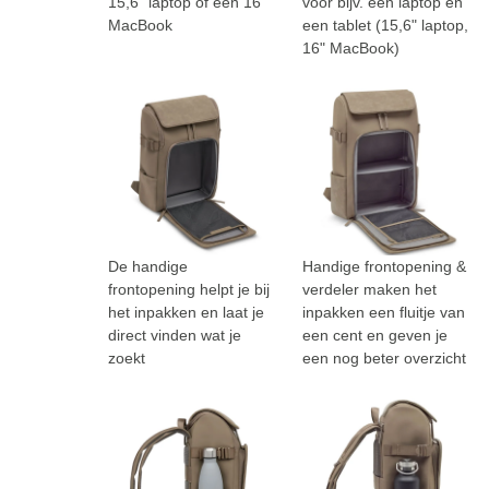
15,6" laptop of een 16"
voor bijv. een laptop en
MacBook
een tablet (15,6" laptop,
16" MacBook)
De handige
Handige frontopening &
frontopening helpt je bij
verdeler maken het
het inpakken en laat je
inpakken een fluitje van
direct vinden wat je
een cent en geven je
zoekt
een nog beter overzicht