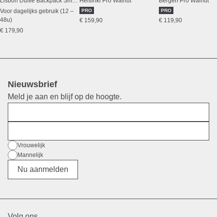
Lisbon Duffle Backpack Small Walnut
Helsinki Pro Walnut
Bergen Pro Walnut
Voor dagelijks gebruik (12 –
PRO
PRO
48u)
€ 159,90
€ 119,90
€ 179,90
Nieuwsbrief
Meld je aan en blijf op de hoogte.
Voornaam
E-mail
Geslacht
Vrouwelijk
Mannelijk
Divers
Nu aanmelden
Volg ons