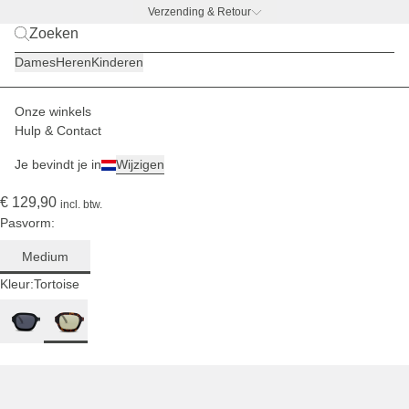
Verzending & Retour
BACK TO WORK –
gratis drinkfles-deal
Dames
Heren
Kinderen
Voor een
gemiddeld
hoofd
Onze winkels
Heren
Zonnebrillen
Hulp & Contact
(25)
Je bevindt je in
Wijzigen
Biarritz Dark Tortoise Green
€ 129,90
incl. btw.
Pasvorm:
Medium
Kleur:
Tortoise