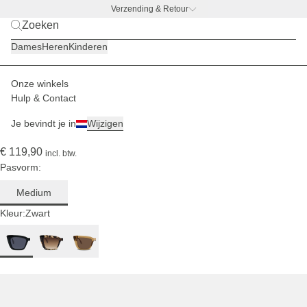
Verzending & Retour
BACK TO WORK –
gratis drinkfles-deal
Dames
Heren
Kinderen
Voor een
gemiddeld
hoofd
Onze winkels
Dames
Zonnebrillen
Cassis
Hulp & Contact
(75)
Je bevindt je in
Wijzigen
Cassis All Black
€ 119,90
incl. btw.
Pasvorm:
Medium
Kleur:
Zwart