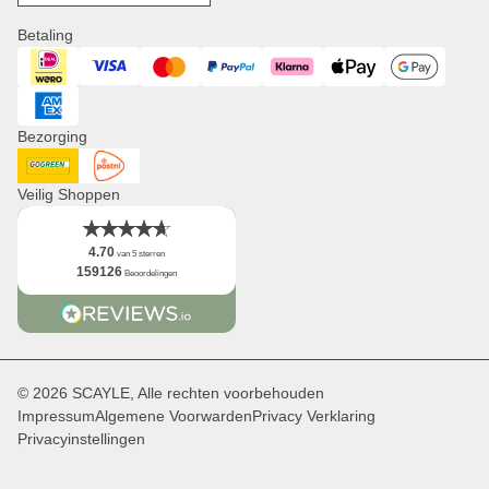
Jobs
Winkelmandjes
Pers
Betaling
Horloges
Corporate Branding
Visa
iDeal
Mastercard
PayPal
Klarna
ApplePay
GooglePay
Distributie & B2B
Newsletter
American Express
Logo
Bezorging
Feiten
DHL GoGreen
Post NL
Veilig Shoppen
4.70
van 5 sterren
159126
Beoordelingen
© 2026 SCAYLE, Alle rechten voorbehouden
Impressum
Algemene Voorwarden
Privacy Verklaring
Privacyinstellingen