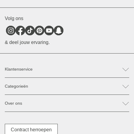
Volg ons
& deel jouw ervaring.
Klantenservice
FAQ
Categorieën
Hulp & Contact
Retour / Klacht indienen
Rugzakken
Reserveonderdelen
Over ons
Tassen
Betaling & Verzending
Zonnebrillen
Kortingen & Acties
Onze stores
Jassen
Herroepingsrecht
Verkooppunten
Bagage
Digitale Toegankelijkheid
Onze missie
Contract herroepen
Verzorgingsproducten