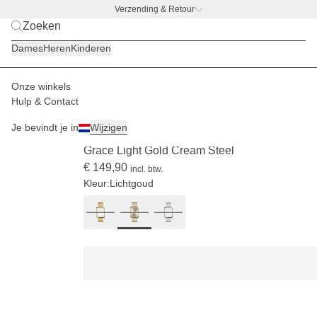
Verzending & Retour
BACK TO WORK
|
Ontdek nu
Dames
Heren
Kinderen
Onze winkels
Dames
Horloges
Grace
Hulp & Contact
UITVERKOCHT
Je bevindt je in
Wijzigen
(347)
Grace Light Gold Cream Steel
€ 149,90
incl. btw.
Kleur:
Lichtgoud