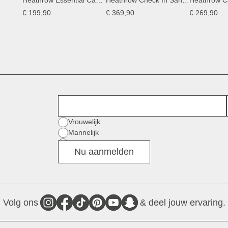
Heathrow Essential Cabin Sandstone
Heathrow Check In Sandstone
Heathrow Ca
€ 199,90
€ 369,90
€ 269,90
Voornaam
Geslacht
Vrouwelijk
Mannelijk
Divers
Nu aanmelden
Volg ons
& deel jouw ervaring.