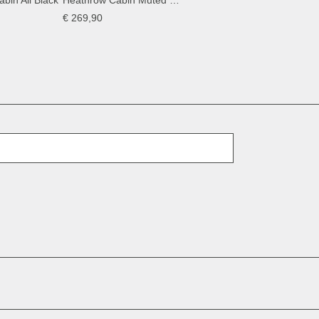
bin All Black
Heathrow Cabin Muted Clay
€ 269,90
E-mail