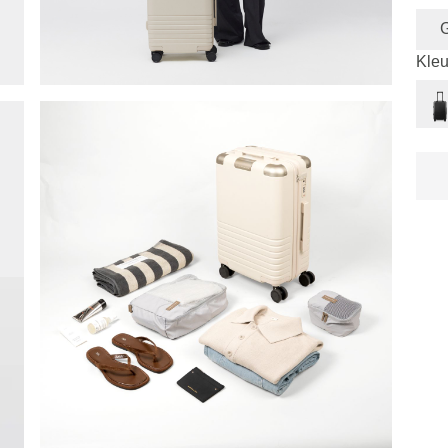
G
Kleu