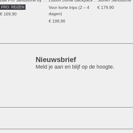
Bali Pro Sandstone by Mariefeandjakesnow
Lisbon Duffle Backpack Medium Sandstone
Storen Sandstone
PRO
REIZEN
Voor korte trips (2 – 4
€ 179,90
dagen)
€ 169,90
€ 199,90
Nieuwsbrief
Meld je aan en blijf op de hoogte.