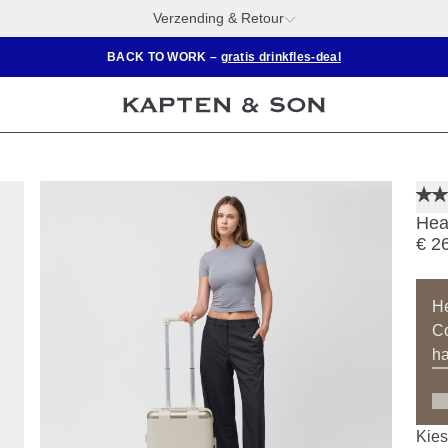
Verzending & Retour
BACK TO WORK –
gratis drinkfles-deal
Hea
€ 2
He
Co
h
Kies