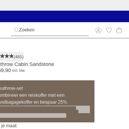
(481)
throw Cabin Sandstone
69,90
incl. btw.
athrow-set
mbineer een reiskoffer met een
andbagagekoffer en bespaar 25%
 je maat: