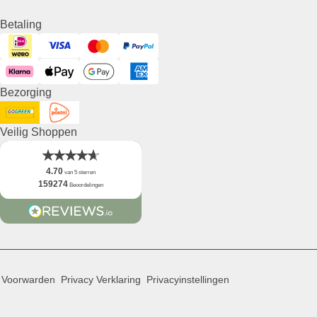
Betaling
Visa
iDeal
Mastercard
PayPal
Klarna
ApplePay
GooglePay
American Express
Bezorging
DHL GoGreen
Post NL
Veilig Shoppen
4.70
van 5 sterren
159274
Beoordelingen
 Voorwarden
Privacy Verklaring
Privacyinstellingen