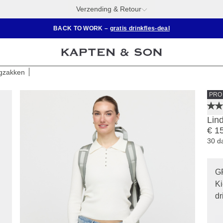
Verzending & Retour
BACK TO WORK –
gratis drinkfles-deal
ugzakken
PRO
Lin
€ 1
30 d
G
Ki
dr