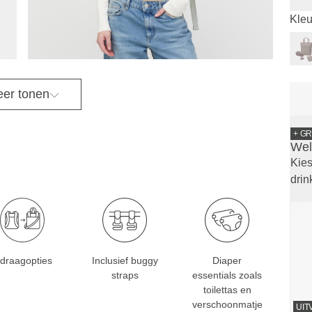
Kleu
er tonen
+ GR
Wel
Kies
drin
 draagopties
Inclusief buggy
Diaper
straps
essentials zoals
toilettas en
verschoonmatje
UIT