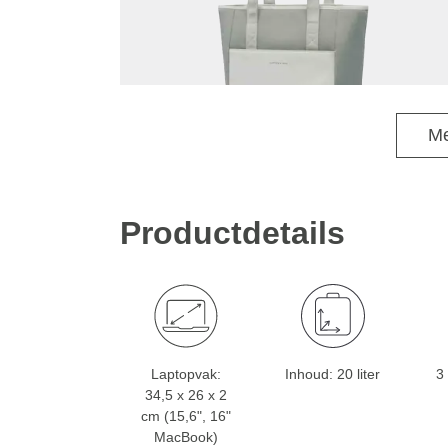
Me
Productdetails
Laptopvak:
Inhoud: 20 liter
3
34,5 x 26 x 2
cm (15,6", 16"
MacBook)