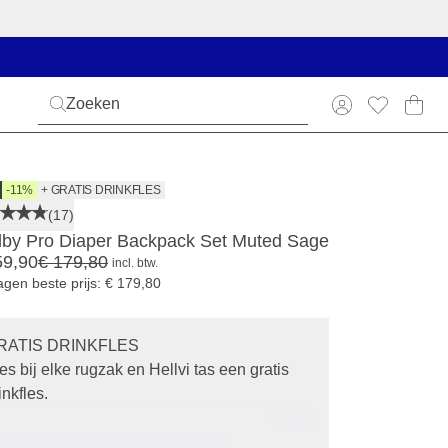
-11%
+ GRATIS DRINKFLES
(17)
dby Pro Diaper Backpack Set Muted Sage
59,90
€ 179,80
incl. btw.
agen beste prijs: € 179,80
RATIS DRINKFLES
es bij elke rugzak en Hellvi tas een gratis
inkfles.