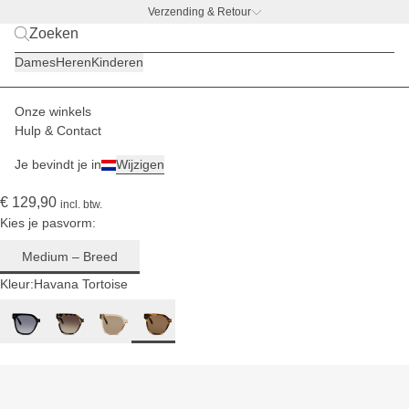
Verzending & Retour
BACK TO WORK –
gratis drinkfles-deal
Voor een
Dames
Heren
Kinderen
gemiddeld
tot breed
hoofd
Onze winkels
Dames
Zonnebrillen
Siena
Hulp & Contact
(175)
Je bevindt je in
Wijzigen
Siena Havana Tortoise Brown
€ 129,90
incl. btw.
Kies je pasvorm:
Medium – Breed
Kleur:
Havana Tortoise