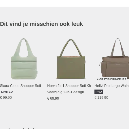
Dit vind je misschien ook leuk
+ GRATIS DRINKFLES
Skara Cloud Shopper Soft Green
Norva 2in1 Shopper Soft Khaki/Dusty Sand
Hellvi Pro Large Waln
LIMITED
Veelzijdig 2-in-1 design
PRO
€ 99,90
€ 119,90
€ 69,90