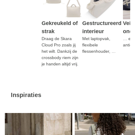
Gekreukeld of
Gestructureerd
Veili
strak
interieur
ond
Draag de Skara
Met laptopvak,
… extr
Cloud Pro zoals jij
flexibele
antidi
het wilt. Dankzij de
flessenhouder, …
crossbody riem zijn
je handen altijd vrij.
Inspiraties