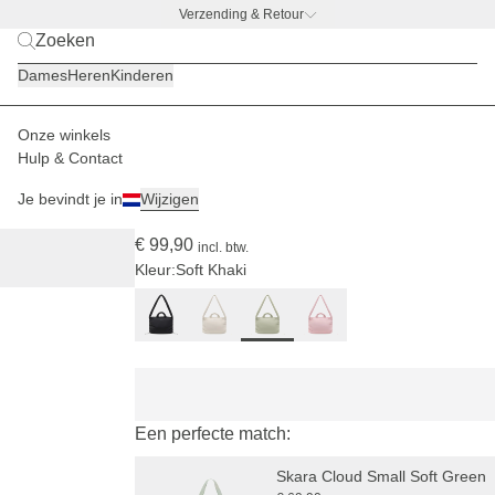
Verzending & Retour
BACK TO WORK –
gratis drinkfles-deal
Dames
Heren
Kinderen
Onze winkels
Dames
Tassen
Skara Cloud
Hulp & Contact
(15)
Je bevindt je in
Wijzigen
Skara Cloud Pro Soft Khaki
€ 99,90
incl. btw.
Kleur:
Soft Khaki
Een perfecte match:
Skara Cloud Small Soft Green