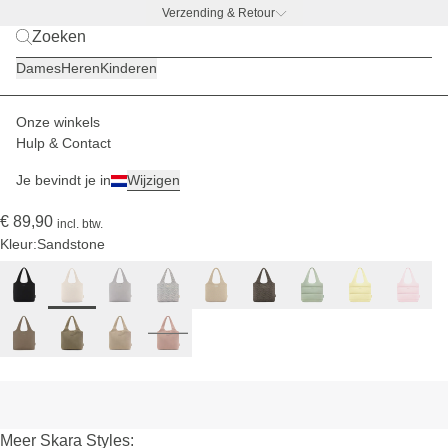
Verzending & Retour
BACK TO WORK
|
Ontdek nu
Dames
Heren
Kinderen
Onze winkels
Dames
Tassen
Skara Cloud
Hulp & Contact
(776)
Je bevindt je in
Wijzigen
Skara Cloud Shopper Sandstone
€ 89,90
incl. btw.
Kleur:
Sandstone
Meer Skara Styles: