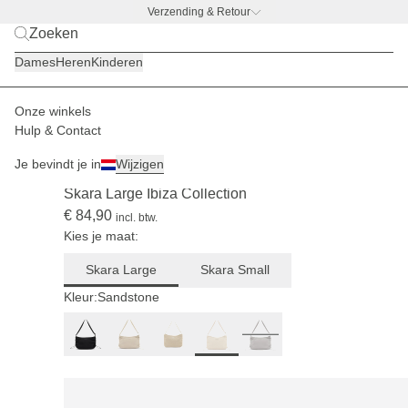
Verzending & Retour
BACK TO WORK
|
Ontdek nu
Dames
Heren
Kinderen
Emma
is 1,80
m
Onze winkels
Dames
Tassen
Skara
Hulp & Contact
LIMITED
Je bevindt je in
Wijzigen
(717)
Skara Large Ibiza Collection
€ 84,90
incl. btw.
Kies je maat:
Skara Large
Skara Small
Kleur:
Sandstone