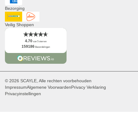
American Express
Logo
Bezorging
Feiten
DHL GoGreen
Post NL
Veilig Shoppen
4.70
van 5 sterren
159186
Beoordelingen
© 2026 SCAYLE, Alle rechten voorbehouden
Impressum
Algemene Voorwarden
Privacy Verklaring
Privacyinstellingen