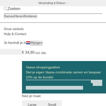
Verzending & Retour
BACK TO WORK –
gratis drinkfles-deal
Dames
Heren
Kinderen
Onze winkels
Dames
Boodschappenmanden
Vaasa
Hulp & Contact
(143)
Je bevindt je in
Wijzigen
Vaasa Cooling Inlay Leo Dark Brown
€ 34,90
incl. btw.
Vaasa-shoppingpakket
Stel je eigen Vaasa-combinatie samen en bespaar
10% op de bundel
Kies je maat:
Large
Small