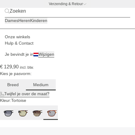
Verzending & Retour
BACK TO WORK –
gratis drinkfles-deal
Dames
Heren
Kinderen
Voor een
gemiddeld
hoofd
Onze winkels
Heren
Zonnebrillen
Zurich
Hulp & Contact
(235)
Je bevindt je in
Wijzigen
Zurich Edge Maple Tortoise Grey
€ 129,90
incl. btw.
Kies je pasvorm:
Breed
Medium
Twijfel je over de maat?
Kleur:
Tortoise