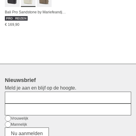
Bali Pro Sandstone by Mariefeandjakesnow
PRO
REIZEN
€ 169,90
Nieuwsbrief
Meld je aan en blijf op de hoogte.
Voornaam
E-mail
Geslacht
Vrouwelijk
Mannelijk
Divers
Nu aanmelden