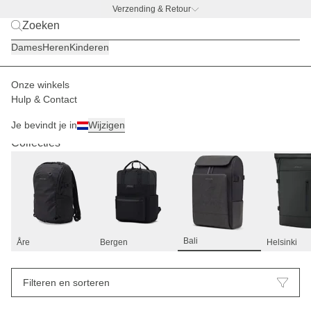
Verzending & Retour
BACK TO WORK –
gratis drinkfles-deal
Dames
Heren
Kinderen
Onze winkels
Hulp & Contact
Bali
7
Je bevindt je in
Wijzigen
Collecties
Bali
Åre
Bergen
Helsinki
Filteren en sorteren