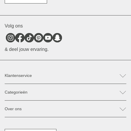
Volg ons
& deel jouw ervaring.
Klantenservice
FAQ
Categorieën
Hulp & Contact
Retour / Klacht indienen
Rugzakken
Reserveonderdelen
Over ons
Tassen
Betaling & Verzending
Zonnebrillen
Kortingen & Acties
Onze stores
Jassen
Herroepingsrecht
Verkooppunten
Bagage