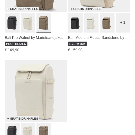
+ GRATIS DRINKFLES
+ GRATIS DRINKFLES
+ 1
Bali Pro Walnut by Mariefeandjakesnow
Bali Medium Fleece Sandstone by Mariefeandjakesnow
PRO
REIZEN
EVERYDAY
€ 169,90
€ 159,90
+ GRATIS DRINKFLES