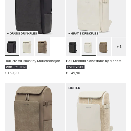
+ GRATIS DRINKFLES
+ GRATIS DRINKFLES
+ 1
Bali Pro All Black by Mariefeandjakesnow
Bali Medium Sandstone by Mariefeandjakesnow
PRO
REIZEN
EVERYDAY
€ 169,90
€ 149,90
LIMITED