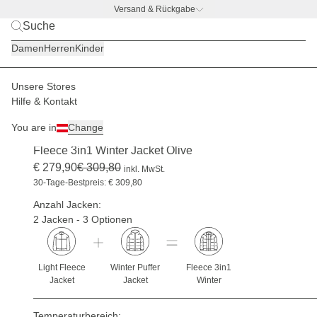
Versand & Rückgabe
BACK TO BUSINESS –
gratis Trinkflaschen-Deal
Damen
Herren
Kinder
Unsere Stores
Damen
Jacken
3in1 Jacken Sets
Hilfe & Kontakt
3IN1 SET
-9 %
You are in
Change
(0)
Fleece 3in1 Winter Jacket Olive
€ 279,90
€ 309,80
inkl. MwSt.
30-Tage-Bestpreis: € 309,80
Anzahl Jacken:
2 Jacken - 3 Optionen
Light Fleece
Winter Puffer
Fleece 3in1
Jacket
Jacket
Winter
Temperaturbereich: