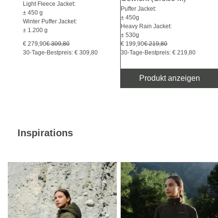
Light Fleece Jacket:
Puffer Jacket:
± 450 g
± 450g
Winter Puffer Jacket:
Heavy Rain Jacket:
± 1.200 g
± 530g
€ 279,90
€ 309,80
€ 199,90
€ 219,80
30-Tage-Bestpreis: € 309,80
30-Tage-Bestpreis: € 219,80
Produkt anzeigen
Inspirations