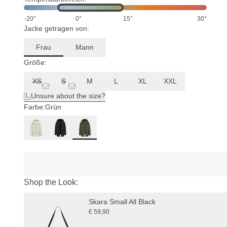
-20°
0°
15°
30°
Jacke getragen von:
Frau
Mann
Größe:
XS
S
M
L
XL
XXL
Unsure about the size?
Farbe:
Grün
Shop the Look:
Skara Small All Black
€ 59,90