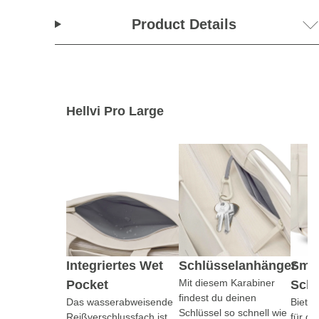
Product Details
Hellvi Pro Large
Integriertes Wet
Schlüsselanhänger
Sma
Mit diesem Karabiner
Pocket
Sch
findest du deinen
Das wasserabweisende
Bietet
Schlüssel so schnell wie
Reißverschlussfach ist
für d