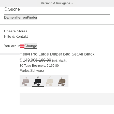
Versand & Rückgabe
BACK TO BUSINESS
|
Jetzt entdecken
Damen
Herren
Kinder
Unsere Stores
Kinder
Wickelrucksäcke & -taschen
Wickeltaschen
Hilfe & Kontakt
-11 %
You are in
Change
(26)
Hellvi Pro Large Diaper Bag Set All Black
€ 149,90
€ 169,80
inkl. MwSt.
30-Tage-Bestpreis: € 169,80
Farbe:
Schwarz