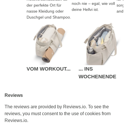
noch nie – egal, wie voll
der perfekte Ort für
sorgt 
deine Hellvi ist.
nasse Kleidung oder
andere
Duschgel und Shampoo.
VOM WORKOUT...
... INS
WOCHENENDE
Reviews
The reviews are provided by Reviews.io. To see the
reviews, you must consent to the use of cookies from
Reviews.io.