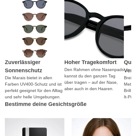
Zuverlässiger
Hoher Tragekomfort
Qual
Den Rahmen ohne Nasenpads
Sonnenschutz
Vera
kannst du den ganzen Tag
Die Marais bietet in allen
Breite
über tragen – auf der Nase,
Farben UV400-Schutz und ist
Metal
aber auch in den Haaren.
perfekt geeignet für den Alltag
Brille
und sehr helle Umgebungen.
It-Pie
Bestimme deine Gesichtsgröße