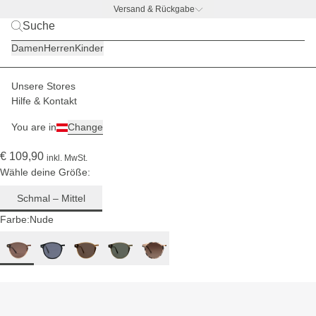
Versand & Rückgabe
BACK TO BUSINESS
|
Jetzt entdecken
Für
Damen
Herren
Kinder
schmale
bis mittlere
Kopfgrößen
Unsere Stores
Herren
Sonnenbrillen
Marais
Hilfe & Kontakt
(355)
You are in
Change
Marais Gradient Brown
€ 109,90
inkl. MwSt.
Wähle deine Größe:
Schmal – Mittel
Farbe:
Nude