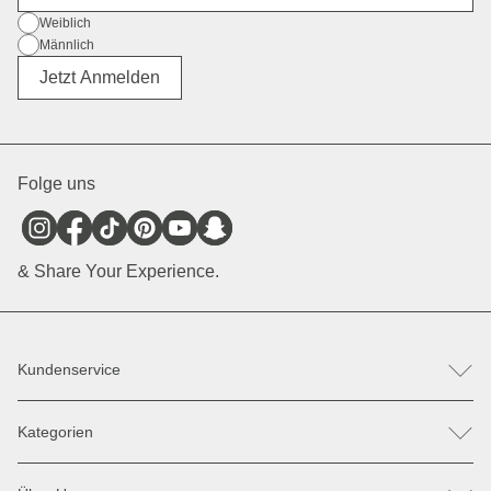
Geschlecht
Weiblich
Männlich
Divers
Jetzt Anmelden
Folge uns
& Share Your Experience.
Kundenservice
FAQ
Kategorien
Hilfe & Kontakt
Retoure / Reklamation anmelden
Rucksäcke
Ersatzteile