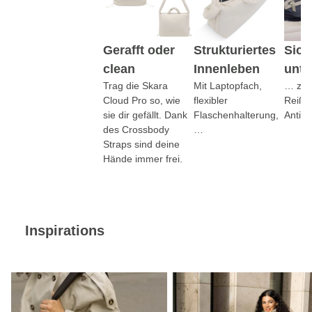
Gerafft oder
Strukturiertes
Sich
clean
Innenleben
unte
Trag die Skara
Mit Laptopfach,
… zus
Cloud Pro so, wie
flexibler
Reißv
sie dir gefällt. Dank
Flaschenhalterung,
Antidi
des Crossbody
…
Straps sind deine
Hände immer frei.
Inspirations