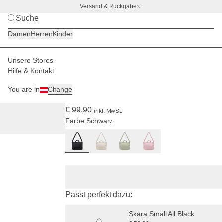
Versand & Rückgabe
BACK TO BUSINESS
|
Jetzt entdecken
Damen
Herren
Kinder
Unsere Stores
Damen
Taschen
Skara Cloud
Hilfe & Kontakt
(15)
You are in
Change
Skara Cloud Pro All Black
€ 99,90
inkl. MwSt.
Farbe:
Schwarz
Passt perfekt dazu:
Skara Small All Black