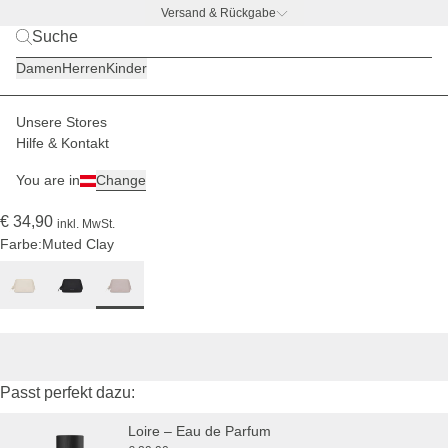
Versand & Rückgabe
BACK TO BUSINESS
|
Jetzt entdecken
Damen
Herren
Kinder
Unsere Stores
Damen
Accessoires
Kulturtaschen
Hilfe & Kontakt
(864)
You are in
Change
Trevi Muted Clay
€ 34,90
inkl. MwSt.
Farbe:
Muted Clay
Passt perfekt dazu:
Loire – Eau de Parfum