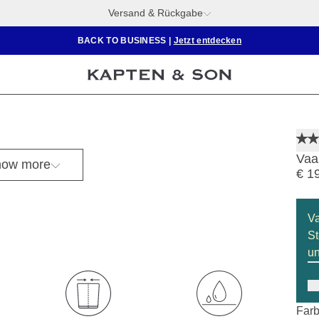
Versand & Rückgabe
BACK TO BUSINESS
|
Jetzt entdecken
Vaa
ow more
€ 1
V
St
un
Farb