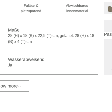
Faltbar &
Abwischbares
platzsparend
Innenmaterial
Maße
Pas
28 (H) x 18 (B) x 22,5 (T) cm, gefaltet: 28 (H) x 18
(B) x 4 (T) cm
Wasserabweisend
Ja
ow more