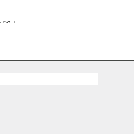
views.io.
E-Mail