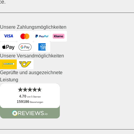
ce.
Unsere Zahlungsmöglichkeiten
Visa
Mastercard
PayPal
Klarna
ApplePay
GooglePay
American Express
Unsere Versandmöglichkeiten
DHL GoGreen
Post AT
Geprüfte und ausgezeichnete
Leistung
4.70
von 5 Sternen
159186
Bewertungen