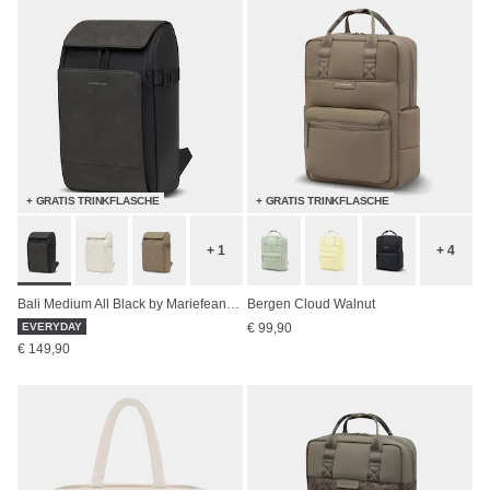
+ GRATIS TRINKFLASCHE
+ GRATIS TRINKFLASCHE
+ 1
+ 4
Bali Medium All Black by Mariefeandjakesnow
Bergen Cloud Walnut
EVERYDAY
€ 99,90
€ 149,90