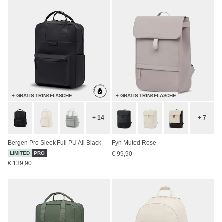
+ GRATIS TRINKFLASCHE
+ GRATIS TRINKFLASCHE
+ 14
+ 7
Bergen Pro Sleek Full PU All Black
Fyn Muted Rose
LIMITED
PRO
€ 99,90
€ 139,90