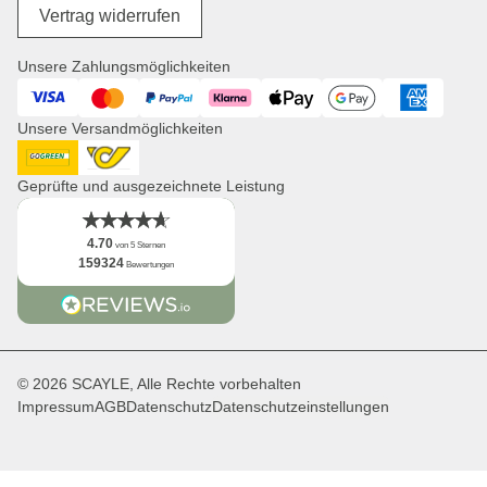
Digitale Barrierefreiheit
Unsere Mission
Vertrag widerrufen
Wickelprodukte
Jobs
Einkaufskörbe
Presse
Unsere Zahlungsmöglichkeiten
Uhren
Corporate Branding
Visa
Mastercard
PayPal
Klarna
ApplePay
GooglePay
American Expres
Kooperationsanfragen
Unsere Versandmöglichkeiten
Distribution & B2B
Newsletter
DHL GoGreen
Post AT
App
Geprüfte und ausgezeichnete Leistung
Fakten
4.70
von 5 Sternen
159324
Bewertungen
© 2026 SCAYLE, Alle Rechte vorbehalten
Impressum
AGB
Datenschutz
Datenschutzeinstellungen