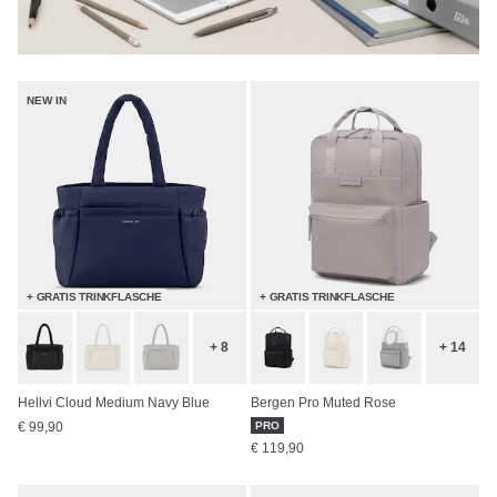
NEW IN
+ GRATIS TRINKFLASCHE
+ GRATIS TRINKFLASCHE
+ 8
+ 14
Hellvi Cloud Medium Navy Blue
Bergen Pro Muted Rose
€ 99,90
PRO
€ 119,90