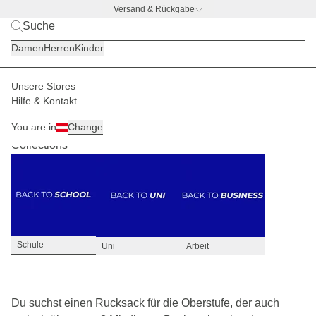
Versand & Rückgabe
BACK TO BUSINESS –
gratis Trinkflaschen-Deal
Damen
Herren
Kinder
Unsere Stores
Hilfe & Kontakt
Schulrucksack Oberstufe
25
You are in
Change
Collections
Schule
Uni
Arbeit
Du suchst einen Rucksack für die Oberstufe, der auch