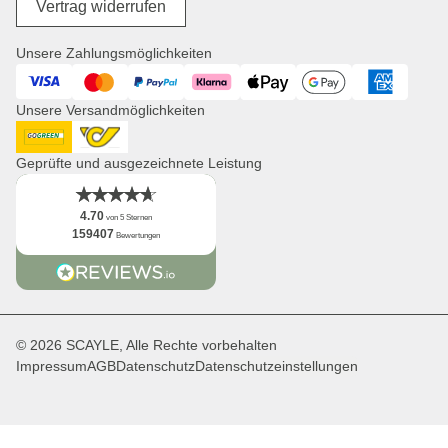
Unsere Mission
Vertrag widerrufen
Wickelprodukte
Jobs
Einkaufskörbe
Presse
Unsere Zahlungsmöglichkeiten
Uhren
Corporate Branding
Visa
Mastercard
PayPal
Klarna
ApplePay
GooglePay
American Expres
Kooperationsanfragen
Unsere Versandmöglichkeiten
Distribution & B2B
Newsletter
DHL GoGreen
Post AT
App
Geprüfte und ausgezeichnete Leistung
Fakten
4.70
von 5 Sternen
159407
Bewertungen
© 2026 SCAYLE, Alle Rechte vorbehalten
Impressum
AGB
Datenschutz
Datenschutzeinstellungen