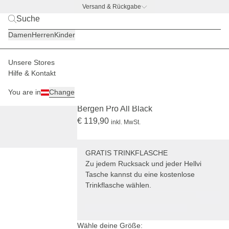
Versand & Rückgabe
BACK TO BUSINESS –
gratis Trinkflaschen-Deal
Damen
Herren
Kinder
Unsere Stores
Herren
Rucksäcke
Bergen
Hilfe & Kontakt
BESTSELLER
PRO
+ GRATIS TRINKFLASCHE
You are in
Change
(5292)
Bergen Pro All Black
€ 119,90
inkl. MwSt.
GRATIS TRINKFLASCHE
Zu jedem Rucksack und jeder Hellvi
Tasche kannst du eine kostenlose
Trinkflasche wählen.
Wähle deine Größe: